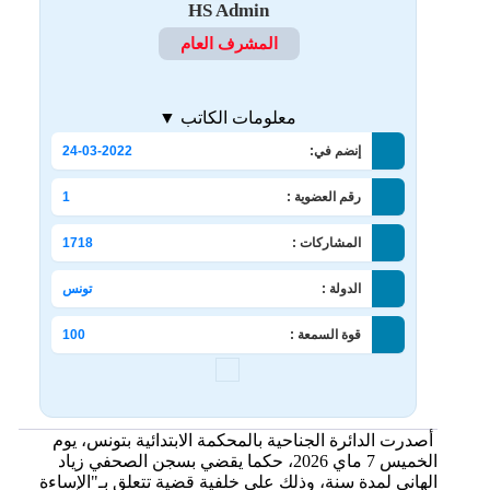
HS Admin
المشرف العام
معلومات الكاتب ▼
إنضم في:
24-03-2022
رقم العضوية :
1
المشاركات :
1718
الدولة :
تونس
قوة السمعة :
100
أصدرت الدائرة الجناحية بالمحكمة الابتدائية بتونس، يوم
الخميس 7 ماي 2026، حكما يقضي بسجن الصحفي زياد
الهاني لمدة سنة، وذلك على خلفية قضية تتعلق بـ"الإساءة