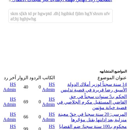
skm s[kh td pr hgwptd .dh] hgihkd fjilm hgYshxm ufv
af;hj hghjwhg
اضافة رد جديد
اضافة موضوع جديد
المواضيع المتشابهه
عنوان الموضوع
الكاتب
الردود
الزوار
آخر رد
14 سنة سجناً لوزير أملاك الدولة
HS
HS
40
0
Admin
Admin
الأسبق رضا قريرة في قضية تدليس
الحكم بـ5 سنوات سجناً في حق
HS
HS
69
0
القاضي المستقيل مكرم الجلاصي في
Admin
Admin
قضية خيانة مؤتمن
المرسى: 20 سنة سجنا في حقّ معينة
HS
HS
66
0
Admin
Admin
منزلية بعد إدانتها بقتل مؤجّرها
محكوم بـ100 سنة سجنا: ضم القضايا
HS
HS
99
0