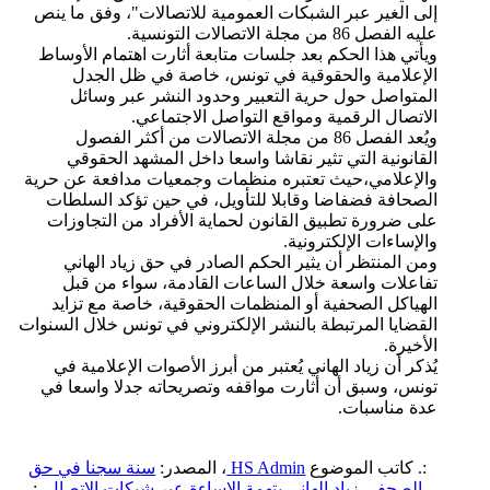
إلى الغير عبر الشبكات العمومية للاتصالات"، وفق ما ينص
عليه الفصل 86 من مجلة الاتصالات التونسية.
ويأتي هذا الحكم بعد جلسات متابعة أثارت اهتمام الأوساط
الإعلامية والحقوقية في تونس، خاصة في ظل الجدل
المتواصل حول حرية التعبير وحدود النشر عبر وسائل
الاتصال الرقمية ومواقع التواصل الاجتماعي.
ويُعد الفصل 86 من مجلة الاتصالات من أكثر الفصول
القانونية التي تثير نقاشا واسعا داخل المشهد الحقوقي
والإعلامي،حيث تعتبره منظمات وجمعيات مدافعة عن حرية
الصحافة فضفاضا وقابلا للتأويل، في حين تؤكد السلطات
على ضرورة تطبيق القانون لحماية الأفراد من التجاوزات
والإساءات الإلكترونية.
ومن المنتظر أن يثير الحكم الصادر في حق زياد الهاني
تفاعلات واسعة خلال الساعات القادمة، سواء من قبل
الهياكل الصحفية أو المنظمات الحقوقية، خاصة مع تزايد
القضايا المرتبطة بالنشر الإلكتروني في تونس خلال السنوات
الأخيرة.
يُذكر أن زياد الهاني يُعتبر من أبرز الأصوات الإعلامية في
تونس، وسبق أن أثارت مواقفه وتصريحاته جدلا واسعا في
عدة مناسبات.
:. كاتب الموضوع
HS Admin
، المصدر:
سنة سجنا في حق
الصحفي زياد الهاني بتهمة الإساءة عبر شبكات الاتصال
.: