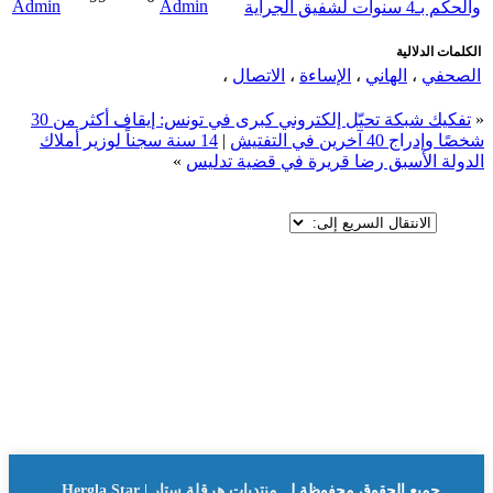
Admin
Admin
والحكم بـ4 سنوات لشفيق الجراية
الكلمات الدلالية
الصحفي
،
الهاني
،
الإساءة
،
الاتصال
،
«
تفكيك شبكة تحيّل إلكتروني كبرى في تونس: إيقاف أكثر من 30
شخصًا وإدراج 40 آخرين في التفتيش
|
14 سنة سجناً لوزير أملاك
الدولة الأسبق رضا قريرة في قضية تدليس
»
جميع الحقوق محفوظة لــ
منتديات هرقلة ستار | Hergla Star