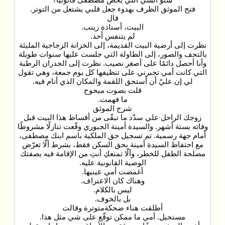
فتح الموثق الظرف بهدوء جعل قلبي يشتعل من التوتر.
قال
البيت، أستاذة زينب.
لم يتنفس أحد.
نظرت إلى أرضية البيت القديمة، إلى الخزانة الزجاجية المليئة
بالتحف والصور، إلى الطاولة التي جلست عليها سنوات طويلة
وأنا أحصل دائمًا على أصغر نصيب. نظرت إلى الجدران الرطبة
التي كانت أمي تجبرني على تنظيفها كل يوم جمعة، وهي تقول
لي إن عليّ أن أستحق اللقمة والمكان الذي أنام فيه.
قلت بصوت مبحوح
ما فهمت.
شرح الموثق
زوجك الراحل علي سدّد ما تبقّى من أقساط هذا البيت قبل
وفاته بستة أشهر. والسيدة أمينة الجبوري وقّعت تنازلًا مشروطًا
أمام جهة رسمية. تم تسجيل حق الملكية باسم ابنك مصطفى،
مع احتفاظ السيدة أمينة بحق السكن فقط، بشرط ألّا تعرّض
مصلحة الطفل للخطر، وألّا تمنعكِ أنتِ من الإقامة فيه بصفتك
الوصية القانونية عليه.
أغمضت أمي عينيها.
وهناك كان الاعتراف.
ليس بالكلام.
بل بالخوف.
أطلقت هناء ضحكةمتوترة وقالت
مستحيل. أمي ما ممكن توقّع على شي مثل هذا.