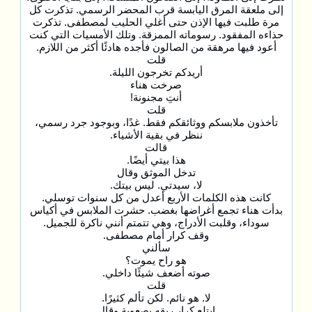
إلى ملعقة المرق اليابسة قرب المحضر الرسمي. تذكرت كل
مرة طلبت فيها الإذن حتى أغلي الحليب لمصطفى. تذكرت
حذاءه المفقود. رسوماته الممزقة. وتلك الأمسيات التي كنت
أعود فيها مرهقة من الصالون فأجده هادئًا أكثر من اللازم.
قلت
أريدكم تخرجون الليلة.
صرخت هناء
أنتِ مجنونة!
قلت
تأخذون ملابسكم ووثائقكم فقط. غدًا، وبوجود جرد رسمي،
ننظر في بقية الأشياء.
قالت
هذا بيتي أيضًا.
تدخل الموثق وقال
لا، سيدتي. ليس بيتك.
كانت هذه الكلمات الأربع أعدل من كل سنوات توسلي.
بدأت هناء تجمع أغراضها بغضب. حشرت الملابس في أكياس
سوداء، وقلبت الأدراج، وهي تتمتم أنني ناكرة للجميل.
وقف كرار أمام مصطفى.
سألني
هو راح يموت؟
صوته أضعف شيئًا داخلي.
قلت
لا. هو نائم. لكن تألم كثيرًا.
ابتلع كرار ريقه بصعوبة وقال