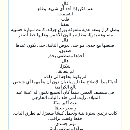
قال
نعم. لكن إذا أخذ أي شيء، يطلع.
ابتسمت.
قلت
اتفقنا.
وصل كرار ومعه هدية ملفوفة بورق جرائد. كانت سيارة خشبية
مصنوعة يدويًا، مطلية باللون الأحمر، وعليها خط أصفر.
قال
صنعتها مع جدي. مو حتى تعوض الثانية. حتى يكون عندها
صديق.
أخذها مصطفى بحذر.
قال
شكرًا.
لم يتعانقا.
لم يكونا بحاجة إلى ذلك.
أحيانًا يبدأ الإصلاح بطفلين يلعبان دون أن يعلّمهما أي شخص
بالغ الكراهية.
في منتصف العصر، بينما كان الجميع يغنون له أغنية عيد
الميلاد، رأيت أمي خلف الباب الخارجي.
بدت أكبر سنًا.
وأصغر حجمًا.
كانت ترتدي سترة بنية وتحمل كيسًا صغيرًا. لم تطرق الباب.
فقط وقفت تراقب.
توتر جسدي.
ورآها مصطفى أيضًا.