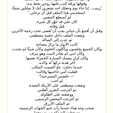
وفوقها ورقة كتب عليها زوجي بخط يده:
"زينب... إذا جاء يوم وجعلك أحد تشعرين أنك لا تملكين شيئًا،
استخدمي هذا الملف قبل أن ترحلي."
لم أستطع التنفس.
كان علي قد جهّز كل شيء.
قبل وفاته.
وقبل أن أقتنع بأن حياتي يجب أن تُقضى تحت رحمة الآخرين.
وضعت الملف داخل حقيبة مصطفى.
ثم عدت إلى الصالة.
كانت الأنوار ما تزال مضاءة.
وكان الجميع يجلسون ويأكلون الحلوى وكأن شيئًا لم يحدث.
وكأن ابني لم يغادر البيت وهو ينزف.
وكان كرار يمسك السيارة الحمراء نفسها.
آخر هدية تركها له والده.
عندما دخلت، عمّ الصمت المكان.
قطبت أمي حاجبيها وقالت:
— خلصتي المسرحية؟
لم أجب.
وضعت مصطفى على الأريكة البعيدة.
ثم أخرجت التقرير الطبي.
ووضعته على الطاولة.
ثم أخرجت المحضر الرسمي.
ثم الملف الأزرق.
شحب وجه هناء عندما رأت ختم الجهات الرسمية.
وسقطت الشوكة من يد زوجها.