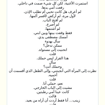
استمرت الأغنية، لكن كل شيء صمت في داخلي.
رفعت أمي يدها.
لم أعرف هل كانت تحيي أم تطلب الإذن.
لأول مرة، لم أركض لأفسر ألمها.
لم أفتح الباب.
لم أصرخ.
لم أشتمها.
فقط وقفت بينها وبين ابني.
أمسك مصطفى يدي.
سأل بهدوء
ممكن تدخل؟
انحنيت إلى مستواه.
قلت
هذا القرار ليس حملك.
سأل
وحملك أنتِ؟
نظرت إلى المرأة التي أنجبتني، وإلى الطفل الذي أقسمت أن
أحميه.
قلت
نعم، حملي أنا.
مشيت إلى الباب الخارجي.
كانت عينا أمي رطبتين.
قالت
زينب… أنا فقط أردت أن أراه من بعيد.
قلت