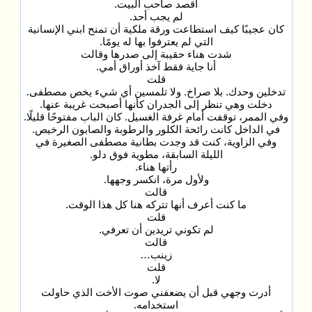
أقصد صاحب البيت.
لم يجب أحد.
كان عجيبًا كيف استطاعت ورقة ملكية أن تمنح ابني الإنسانية
التي لم يعترفوا بها له يومًا.
شدت هناء حقيبة إلى صدرها وقالت
أنا جاية فقط آخذ أوراق أمي.
قلت
تدخلين وحدك. بلا صراخ. ولا تلمسين أي شيء يخص مصطفى.
دخلت وهي تنظر إلى الجدران كأنها أصبحت غريبة عنها.
وفي الممر، توقفت أمام غرفة الغسيل. كان الباب مفتوحًا قليلًا.
في الداخل كانت رائحة الكلور والرطوبة والصابون الرخيص.
وفي الزاوية، كنت قد وجدت بطانية مصطفى الصغيرة في
الليلة السابقة، مطوية فوق دلو.
رأتها هناء.
ولأول مرة، انكسر وجهها.
قالت
ما كنت أعرف أنها تتركه هنا كل هذا الوقت.
قلت
لم تكوني تريدين أن تعرفي.
قالت
زينب…
قلت
لا.
أدرت وجهي قبل أن يضعفني صوت الأخت الذي حاولت
استخدامه.