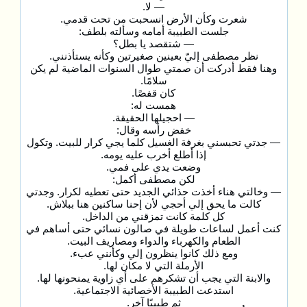
— لا.
شعرت وكأن الأرض انسحبت من تحت قدمي.
جلست الطبيبة أمامه وسألته بلطف:
— شتقصد يا بطل؟
نظر مصطفى إليّ بعينين صغيرتين وكأنه يستأذنني.
وهنا فقط أدركت أن صمتي طوال السنوات الماضية لم يكن
سلامًا.
كان قفصًا.
همست له:
— احجيلها الحقيقة.
خفض رأسه وقال:
— جدتي تحبسني بغرفة الغسيل كلما يجي كرار للبيت. وتكول
إذا أطلع أخرب عليه يومه.
وضعت يدي على فمي.
لكن مصطفى أكمل:
— وخالتي هناء أخذت حذائي الجديد حتى تعطيه لكرار. وجدتي
كالت ما يحق إلي أحجي لأن إحنا ساكنين هنا ببلاش.
كل كلمة كانت تمزقني من الداخل.
كنت أعمل لساعات طويلة في صالون نسائي حتى أساهم في
الطعام والكهرباء والدواء ومصاريف البيت.
ومع ذلك كانوا ينظرون إلي وكأنني عبء.
الأرملة التي لا مكان لها.
والابنة التي يجب أن تشكرهم على أي زاوية يمنحونها لها.
استدعت الطبيبة الأخصائية الاجتماعية.
ثم طبيبًا آخر.