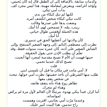
وكدمات سابقة. بالإضافة إلى أن الطفل قال إنه كان يُحبس،
وتُؤخذ أغراضه، ويتعرض لمعاملة مهينة. هذا ليس مجرد كف.
بدأت أمي تبكي.
لكنها لم تبكِ كبكاء من ندم.
كانت تبكي كبكاء شخص انكشف أمره.
وضعت يدها على صدرها وقالت
زينب، يمّه، لا تسمحين لهم. أنا أمك.
هذه الجملة أوقفتني طوال حياتي.
أنا أمك.
كأن ولادتها لي أعطتها الحق في تدميري.
نظرت إلى مصطفى النائم، إلى وجهه الصغير المنتفخ، وإلى
الشاش الصغير على أذنه. كان عمره ست سنوات فقط، وقد
تعلّم أن يطلب الإذن حتى يقول الحقيقة.
حينها فهمت أن الأم لا تصبح مقدسة لمجرد أنها أنجبت.
تصبح كذلك عندما تحمي.
قلت
لا. أمي ماتت في مكان ما قبل أن تلمسي ابني.
طلب منها الشرطي أن تأخذ حقيبتها. نظرت أمي حولها، تبحث
عن شخص يقف معها.
تظاهر زوج هناء بأنه يتفقد هاتفه.
وهناء لم تتحرك.
أما كرار، فبدأ يبكي بهدوء، مرتبكًا لأن العالم لأول مرة لم يركض
لمواساته.
وعندما مرّت أمي بجانبي، اقتربت وهمست
راح تندمين. هذا البيت كبير عليك.