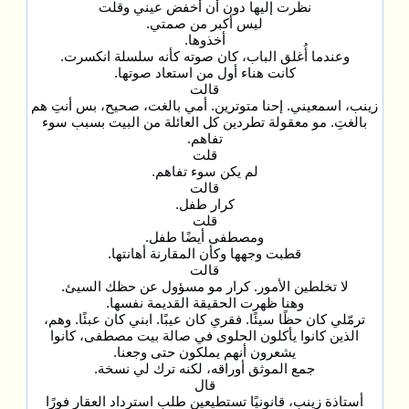
نظرت إليها دون أن أخفض عيني وقلت
ليس أكبر من صمتي.
أخذوها.
وعندما أُغلق الباب، كان صوته كأنه سلسلة انكسرت.
كانت هناء أول من استعاد صوتها.
قالت
زينب، اسمعيني. إحنا متوترين. أمي بالغت، صحيح، بس أنتِ هم
بالغتِ. مو معقولة تطردين كل العائلة من البيت بسبب سوء
تفاهم.
قلت
لم يكن سوء تفاهم.
قالت
كرار طفل.
قلت
ومصطفى أيضًا طفل.
قطبت وجهها وكأن المقارنة أهانتها.
قالت
لا تخلطين الأمور. كرار مو مسؤول عن حظك السيئ.
وهنا ظهرت الحقيقة القديمة نفسها.
ترمّلي كان حظًا سيئًا. فقري كان عيبًا. ابني كان عبئًا. وهم،
الذين كانوا يأكلون الحلوى في صالة بيت مصطفى، كانوا
يشعرون أنهم يملكون حتى وجعنا.
جمع الموثق أوراقه، لكنه ترك لي نسخة.
قال
أستاذة زينب، قانونيًا تستطيعين طلب استرداد العقار فورًا