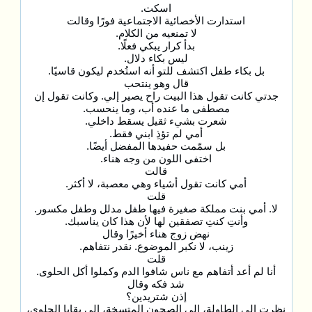
اسكت.
استدارت الأخصائية الاجتماعية فورًا وقالت
لا تمنعيه من الكلام.
بدأ كرار يبكي فعلًا.
ليس بكاء دلال.
بل بكاء طفل اكتشف للتو أنه استُخدم ليكون قاسيًا.
قال وهو ينتحب
جدتي كانت تقول هذا البيت راح يصير إلي. وكانت تقول إن
مصطفى ما عنده أب، وما ينحسب.
شعرت بشيء ثقيل يسقط داخلي.
أمي لم تؤذِ ابني فقط.
بل سمّمت حفيدها المفضل أيضًا.
اختفى اللون من وجه هناء.
قالت
أمي كانت تقول أشياء وهي معصبة، لا أكثر.
قلت
لا. أمي بنت مملكة صغيرة فيها طفل مدلل وطفل مكسور.
وأنتِ كنتِ تصفقين لها لأن هذا كان يناسبك.
نهض زوج هناء أخيرًا وقال
زينب، لا نكبر الموضوع. نقدر نتفاهم.
قلت
أنا لم أعد أتفاهم مع ناس شافوا الدم وكملوا أكل الحلوى.
شد فكه وقال
إذن شتريدين؟
نظرت إلى الطاولة، إلى الصحون المتسخة، إلى بقايا الحلوى،