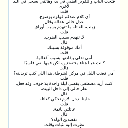
فتحت الباب والتقرير الطبي في يد، وهاتفي يسجل في اليد
الأخرى.
قلت
أي كلام عندكم قولوه بوضوح.
عدل خالي عقاله وقال
زينب، العائلة ما تنهدم بسبب أوراق.
قلت
لا. تنهدم بسبب الضرب.
قال
أمك موقوفة بسببك.
قلت
أمي تدلي بإفادتها بسبب أفعالها.
كانت عينا هناء منتفختين، لكن فمها بقي قاسيًا.
قالت
أمي قضت الليل في مركز الشرطة. هذا اللي كنتِ تريدينه؟
قلت
كنت أريد مصطفى يقضي ليلة واحدة بلا خوف. وقد فعل.
نظر خالي إلى داخل البيت.
قال
خلينا ندخل. لازم نحكي كعائلة.
قلت
عائلتي نائمة.
قال
تقصدين الولد؟
نظرت إليه بثبات وقلت