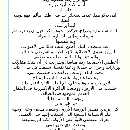
أنا ما كنت أريده ينزف.
قلت له
إذن تذكر هذا. عندما يضحك أحد على طفل يتألم، فهو يؤذيه
أيضًا.
أومأ برأسه.
نادت هناء عليه بصراخ، فركض نحوها. لكنه قبل أن يغادر، نظر
مرة أخيرة إلى السيارة الحمراء.
ولم يلمسها.
عند منتصف الليل، أصبح البيت خاليًا من الأصوات.
لم يبقَ سوى الأخصائية الاجتماعية، والشرطي عند الباب،
والموثق، وأنا جالسة بجانب مصطفى.
أعطتني الأخصائية رقم متابعة، وشرحت لي أن هناك مقابلات
وزيارات وإجراءات حماية ودعمًا نفسيًا. سمعت كل شيء كأنني
تحت الماء. أومأت، ووقّعت، واحتضنت ابني.
وعندما غادروا، أغلقت الباب بالمفتاح.
لأول مرة منذ وفاة علي، لم أطلب الإذن لأفعل ذلك.
جلست على الأرض، ووضعت الذاكرة الإلكترونية في التلفاز
القديم الموجود في الصالة.
ارتجفت الشاشة قليلًا.
ثم ظهر علي.
كان يرتدي قميص الورشة الأزرق، وشعره مبعثر، وعلى وجهه
تلك الابتسامة المتعبة التي اشتقت إليها حتى العظم.
تحرك مصطفى قليلًا على الأريكة، لكنه لم يستيقظ.
وضعت يدي على فمي.
قال علي من الشاشة