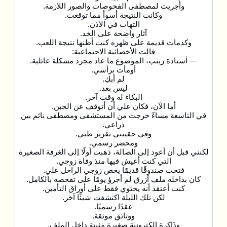
وأُجريت لمصطفى الفحوصات والصور اللازمة.
وكانت النتيجة أسوأ مما توقعت.
التهاب في الأذن.
آثار واضحة على الخد.
وكدمات قديمة على ظهره كنت أظنها نتيجة اللعب.
قالت الأخصائية الاجتماعية:
— أستاذة زينب، الموضوع ما عاد مجرد مشكلة عائلية.
أومأت برأسي.
لم أبكِ.
ليس بعد.
البكاء له وقت آخر.
أما الآن، فكان علي أن أتوقف عن الجبن.
في التاسعة مساءً خرجت من المستشفى ومصطفى نائم بين
ذراعي.
وفي حقيبتي تقرير طبي.
ومحضر رسمي.
لكنني قبل أن أعود إلى الصالة، ذهبت أولًا إلى الغرفة الصغيرة
التي كنت أعيش فيها منذ وفاة زوجي.
فتحت صندوقًا قديمًا يخص زوجي الراحل علي.
كان بداخله ملف أزرق لم أجرؤ يومًا على تفحصه بالكامل.
كنت أعتقد أنه يحتوي فقط على أوراق التأمين.
لكن تلك الليلة اكتشفت شيئًا آخر.
عقدًا رسميًا.
ووثائق موثقة.
وذَاكرة إلكترونية صغيرة مثبتة داخل الملف.