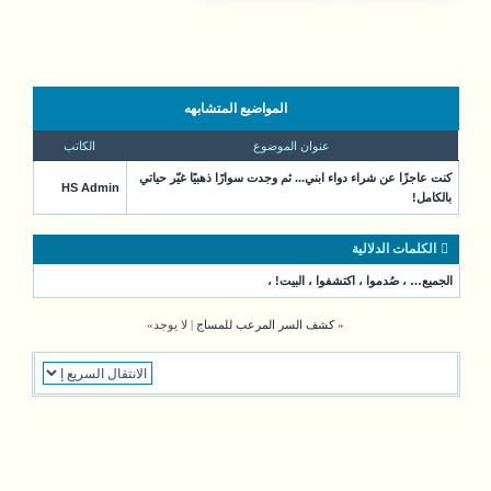
المواضيع المتشابهه
عنوان الموضوع
الكاتب
كنت عاجزًا عن شراء دواء ابني... ثم وجدت سوارًا ذهبيًا غيّر حياتي
HS Admin
بالكامل!
الكلمات الدلالية
الجميع…
،
صُدموا
،
اكتشفوا
،
البيت!
،
«
كشف السر المرعب للمساج
| لا يوجد»