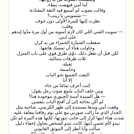
أما أمي فنهضت ببطء.
وقالت بصوت لم أسمع فيه الثقة المعتادة:
— شسويتي يا زينب؟
نظرت إليها للمرة الأولى دون خوف.
وقلت:
— سويت الشي اللي كان لازم أسويه من أول مرة مدّوا إيدهم
على ابني.
سقطت السيارة الحمراء من يد كرار.
وحاولت هناء أن تمسك هاتفها.
لكن قبل أن تفعل ذلك، دوّى طرق قوي على باب المنزل.
ثلاث طرقات متتالية.
ثقيلة.
وحاسمة.
التفت الجميع نحو الباب.
إلا أنا.
كنت أعرف تمامًا من جاء.
ومن خلف الباب سُمِع صوت رجل يقول:
— هل السيدة أمينة الجبوري موجودة هنا؟
لم أكن بحاجة إلى أن أفتح الباب بنفسي.
وقفت أمي ويدها مستندة إلى ظهر الكرسي، شاحبة مثل
الجدار الذي ما زالت صورتي مع علي يوم زفافنا معلقة عليه.
شدت هناء ابنها كرار إلى جانب تنورتها، لكنها هذه المرة لم تكن
تبدو كأم تحمي ابنها. كانت تبدو كشخص يحاول إخفاء دليل.
سألت وأنا أنظر إلى الموثق القانوني
شنو الشي اللي يخص مصطفى قانونيًا؟