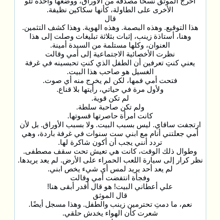
أخرج الموثق نسخًا مصدقة من الأوراق، ووضعها واحدة تلو
الأخرى على الطاولة، كأنها سكاكين نظيفة.
قال
هذا التوقيع. وهذه البصمة. وهذه الهوية. وهذا كشف التثمين.
وهنا، أستاذة زينب، إثبات بثلاثة تبليغات وصلت إلى هذا
العنوان، وكلها مستلمة من السيدة أمينة.
نظرت الأخصائية الاجتماعية إلى أمي وقالت
يعني كنتِ تعرفين أن الطفل الذي كنتِ تحبسينه في غرفة
الغسيل هو صاحب هذا البيت.
فتحت أمي فمها، لكن لم يخرج منه أي صوت.
ولأول مرة في حياتي، رأيتها بلا قناع.
لم تكن قوية.
ولم تكن صاحبة سلطة.
كانت امرأة حاصرتها قسوتها.
ارتجفت ساقاي. ليس بسبب البيت. ولا بسبب الأوراق. بل لأن
أمي جعلتني أنام مع ابني ست سنوات في غرفة باردة، وهي
تردد أنني يجب أن أكون شاكرة لها.
وطوال ذلك الوقت، كانت هي تعيش تحت سقف مصطفى.
نظر كرار إلى سيارة اللعب الحمراء على الأرض. لم يعد يريدها.
لم يعد أحد يريد لمس أي شيء يخص ابني.
وفجأة انتفضت أمي وقالت
علي أعطاني البيت! هو قال أقدر أبقى هنا!
قال الموثق
نعم، ما دمتِ تحترمين زينب والطفل. وهذا مسجل أيضًا.
شعرت كأن الهواء يخدش حلقي.