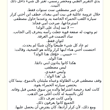
يدي التقرير الطبي ومحضر رسمي، تغيّر كل شيء داخل ذلك
البيت.
كان عمر مصطفى ست سنوات فقط.
خلال عزومة عائلية في بيت أمي ببغداد، خطف ابن أختي كرار
سيارة اللعب الحمراء الخاصة به. وعندما حاول مصطفى
استرجاعها، صرخت أمي فجأة:
— لا تمد إيدك على الولد!
ثم وجهت له صفعة قوية جعلت رأسه ينحرف إلى الجانب.
ساد الصمت في الغرفة.
لثوانٍ فقط.
ثم عاد كل شيء طبيعيًا وكأن شيئًا لم يحدث.
احتضنت أختي هناء ابنها كرار وكأنه هو الضحية، وقالت:
— حبيبي... خوّفك هذا الولد؟
هذا الولد.
هكذا كانوا ينادون ابني دائمًا.
ليس مصطفى.
وليس حفيدي.
بل "هذا الولد".
وقف مصطفى قرب الطاولة وعيناه مليئتان بالدموع، بينما كان
يحتضن سيارته الحمراء بقوة.
كانت لعبة رخيصة اشتراها والده من سوق شعبي قبل وفاته.
لكن بالنسبة له كانت أغلى من الذهب.
وأمي كانت تعرف ذلك.
الجميع كانوا يعرفون ذلك.
ومع ذلك، لأن كرار أرادها، كان يفترض أن يحصل عليها.