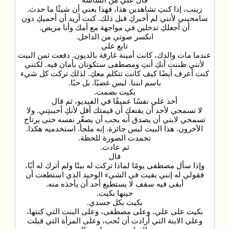
زينب، إذا كنتِ تشاهدين هذا، فهذا يعني أن شيئًا ما حدث.
سامحيني لأنني لم أخبركِ قبل ذلك. كنت أريد أن أحميكِ دون
أن أجعلكِ تدخلين في مواجهة مع أمك وأنا مريض.
انكسر صوتي من الداخل.
تابع علي
عندما مات والدك، كانت أمينة غارقة بالديون. دفعت ثمن البيت
لأنني ظننت أنكِ أنتِ ومصطفى ستكونان بأمان فيه. لكنني
كنت أعرف أيضًا كيف كانت تتكلم معكِ. لذلك تركت كل شيء
باسم ابننا. ليس غضبًا. بل حبًا.
بكيت بصمت.
أخذ علي نفسًا عميقًا في الفيديو، ثم قال
لا تسمحي لأحد أن يقنعكِ أن قيمتك أقل لأنكِ أحببتِني. ولا
تسمحي لابني أن يصدق أنه يجب أن يصغّر نفسه حتى يرتاح
الآخرون. هذا البيت ليس جائزة. إنه ملجأ. استخدميه هكذا.
تجمدت الصورة للحظة.
ثم عادت.
قال
وإذا سأل مصطفى يومًا لماذا تركت له بيتًا ولم أترك له أبًا،
فقولي له إنني بقيت في الشيء الوحيد الذي استطعت أن
أبقى فيه سقف لا يستطيع أحد أن يأخذه منه.
حينها بكيت.
بكيت بكل جسدي.
بكيت على علي، وعلى مصطفى، وعلى البنت التي كنتها،
وعلى الابنة التي أرادت أن تُحب، وعلى المرأة التي قبلت