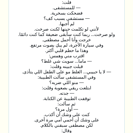
قلت:
— للمستشفى.
فضحكت بسخرية.
— مستشفى بسبب كف؟
لم أجبها.
لأنني لو تكلمت حينها لكنت صرخت.
ولو صرخت... ربما كنت سأبقى ضعيفة كما كنت دائمًا.
خرجت وأنا أحمل مصطفى.
وفي سيارة الأجرة، لم يبكِ بصوت مرتفع.
وهذا ما حطم قلبي أكثر.
اقترب مني وهمس:
— ماما... سويت شي غلط؟
قبلت جبينه وقلت:
— لا يا حبيبي... الغلط مو على الطفل اللي يتأذى.
وفي المستشفى سألت الطبيبة:
— منو اللي ضربه؟
ابتلعت ريقي بصعوبة وقلت:
— جدته.
توقفت الطبيبة عن الكتابة.
ثم سألت:
— أول مرة؟
كنت على وشك أن أكذب.
على وشك أن أحمي أمي مرة أخرى.
لكن مصطفى سبقني بالكلام.
وقال: