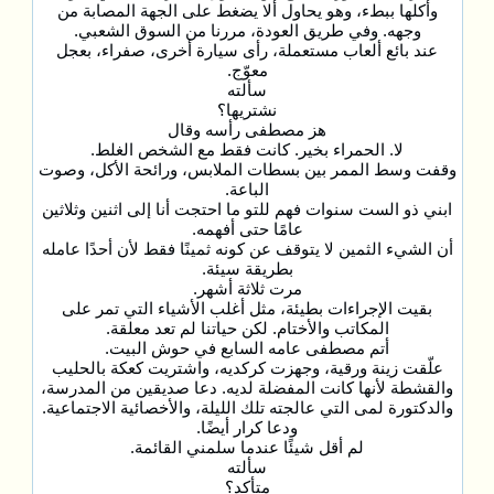
وأكلها ببطء، وهو يحاول ألا يضغط على الجهة المصابة من
وجهه. وفي طريق العودة، مررنا من السوق الشعبي.
عند بائع ألعاب مستعملة، رأى سيارة أخرى، صفراء، بعجل
معوّج.
سألته
نشتريها؟
هز مصطفى رأسه وقال
لا. الحمراء بخير. كانت فقط مع الشخص الغلط.
وقفت وسط الممر بين بسطات الملابس، ورائحة الأكل، وصوت
الباعة.
ابني ذو الست سنوات فهم للتو ما احتجت أنا إلى اثنين وثلاثين
عامًا حتى أفهمه.
أن الشيء الثمين لا يتوقف عن كونه ثمينًا فقط لأن أحدًا عامله
بطريقة سيئة.
مرت ثلاثة أشهر.
بقيت الإجراءات بطيئة، مثل أغلب الأشياء التي تمر على
المكاتب والأختام. لكن حياتنا لم تعد معلقة.
أتم مصطفى عامه السابع في حوش البيت.
علّقت زينة ورقية، وجهزت كركديه، واشتريت كعكة بالحليب
والقشطة لأنها كانت المفضلة لديه. دعا صديقين من المدرسة،
والدكتورة لمى التي عالجته تلك الليلة، والأخصائية الاجتماعية.
ودعا كرار أيضًا.
لم أقل شيئًا عندما سلمني القائمة.
سألته
متأكد؟