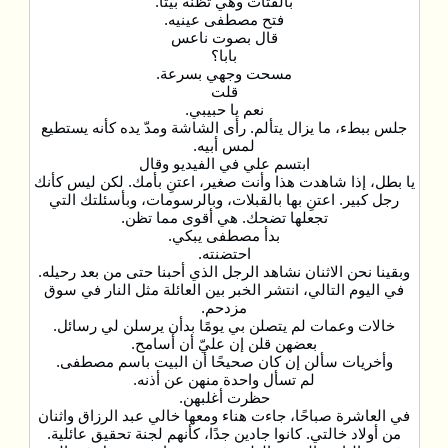
بالفتات وهي تظنه بيتًا.
فتح مصطفى عينيه.
قال بصوت ناعس
بابا؟
مسحت وجهي بسرعة.
قلت
نعم يا حبيبي.
جلس ببطء، ما يزال يتألم. رأى الشاشة ومدّ يده كأنه يستطيع
لمس أبيه.
ابتسم علي في الفيديو وقال
يا بطل، إذا شاهدت هذا وأنت صغير، اعتنِ بأمك. لكن ليس كأنك
رجل كبير. اعتنِ بها بالقبلات، وبالرسومات، وبأسئلتك التي
تجعلها تضحك. هي أقوى مما تظن.
بدأ مصطفى يبكي.
احتضنته.
وبقينا نحن الاثنان نشاهد الرجل الذي أحبنا حتى من بعد رحيله.
في اليوم التالي، انتشر الخبر بين العائلة مثل النار في سوق
مزدحم.
خالات وعمات لم يتصلن بي يومًا بدأن يرسلن لي رسائل.
بعضهن قلن إن عليّ أن أسامح.
وأخريات سألن إن كان صحيحًا أن البيت باسم مصطفى.
لم تسأل واحدة منهن عن أذنه.
حظرت أغلبهن.
في العاشرة صباحًا، جاءت هناء ومعها خالي عبد الرزاق واثنان
من أولاد خالتي. كانوا جادين جدًا، كأنهم لجنة تحقيق عائلية.