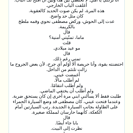
أغلقت الباب الخارجي.
هذه المرة، لم يكن صوت الحديد كالعقوبة.
كان مثل حد واضح.
عدت إلى الحوش، وركض مصطفى نحوي وفمه ملطخ
بالكريمة.
قال
ماما، تمنّيتي أمنية؟
قلت
مو عيد ميلادي.
قال
تمني رغم ذلك.
احتضنته بقوة، وأنا حريصة ألا أؤلم أي جرح، لأن بعض الجروح ما
زالت تلتئم من الداخل.
أغمضت عيني.
لم أطلب مالًا.
ولم أطلب انتقامًا.
ولم أطلب أن يختفي الماضي.
طلبت فقط ألا يسألني ابني مرة أخرى إن كان يستحق ضربة.
وعندما فتحت عيني، كان مصطفى قد وضع السيارة الحمراء
على الطاولة بجانب السيارة الجديدة. رتب السيارتين أمام
الكعكة، كأنهما حارسان لمملكة صغيرة.
قال
بابا جاء أيضًا.
نظرت إلى البيت.