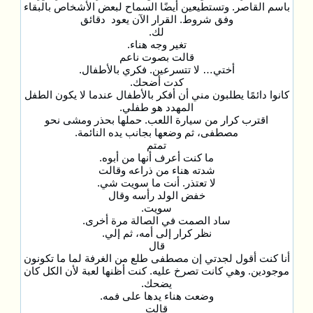
باسم القاصر. وتستطيعين أيضًا السماح لبعض الأشخاص بالبقاء
وفق شروط. القرار الآن يعود دقائق
لك.
تغير وجه هناء.
قالت بصوت ناعم
أختي… لا تتسرعين. فكري بالأطفال.
كدت أضحك.
كانوا دائمًا يطلبون مني أن أفكر بالأطفال عندما لا يكون الطفل
المهدد هو طفلي.
اقترب كرار من سيارة اللعب. حملها بحذر ومشى نحو
مصطفى، ثم وضعها بجانب يده النائمة.
تمتم
ما كنت أعرف أنها من أبوه.
شدته هناء من ذراعه وقالت
لا تعتذر. أنت ما سويت شي.
خفض الولد رأسه وقال
سويت.
ساد الصمت في الصالة مرة أخرى.
نظر كرار إلى أمه، ثم إلي.
قال
أنا كنت أقول لجدتي إن مصطفى طلع من الغرفة لما ما تكونون
موجودين. وهي كانت تصرخ عليه. كنت أظنها لعبة لأن الكل كان
يضحك.
وضعت هناء يدها على فمه.
قالت