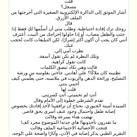
قلت
مسجل؟
أشار الموثق إلى الذاكرة الإلكترونية الصغيرة التي أخرجتها من
الملف الأزرق.
قال
زوجك ترك إفادة احتياطية. وطلب مني أن أسلّمها لكِ فقط إذا
جئتِ والطفل مصاب، أو إذا حاولوا إخراجك من البيت. أعترف
أنني كان يجب أن أكون أكثر إصرارًا، لكن التبليغات كانت تُحجب
عنك.
نظرت أمي إلي.
وتلك النظرة لم تكن تقول آسفة.
كانت تقول كراهية.
قالت وهي تكاد تبصق الكلمات
تظنينه كان ملاكًا؟ علي أهانني. جاءني بفلوسه من ورشة
التصليح، ورائحة الدهن والزيوت في ملابسه، حتى يعلّمني كيف
أحمي بنتي.
قلت لها
أنتِ لم تحميني. أنتِ كسرتِني.
تقدم الشرطي خطوة إلى الأمام وقال
السيدة أمينة الجبوري، نحتاج أن ترافقينا لأخذ إفادتك بخصوص
إصابة طفل واحتمال وجود عنف أسري بحق قاصر.
نهضت هناء بسرعة وقالت
ما تقدرون تأخذونها! هاي جدته! الموضوع مجرد كف!
فتحت الأخصائية الاجتماعية الملف وقالت
التقرير الطبي يذكر إصابة في الأذن، وآثارًا واضحة على الوجه،