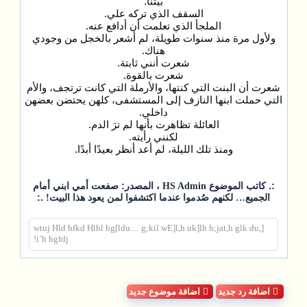
بيتنا.
السقف الذي تركه علي.
الملجأ الذي تعلمت أن أدافع عنه.
ولأول مرة منذ سنوات طويلة، لم أشعر بالخجل من وجودي
هناك.
شعرت أنني ثابتة.
شعرت بالقوة.
شعرت أن البنت التي كنتها، والأرملة التي كانت ترتجف، والأم
التي حملت ابنها النازف إلى المستشفى، كلهن يحتضن بعضهن
داخلي.
العائلة تظاهرت بأنها لم ترَ الدم.
لكنني رأيته.
ومنذ تلك الليلة، لم أعد أنظر بعيدًا أبدًا.
:. كاتب الموضوع
، المصدر:
HS Admin
صفعت أمي ابني أمام
.:
الجميع… لكنهم صُدموا عندما اكتشفوا لمن يعود هذا البيت!
wtuj Hld hfkd Hlhl hg[ldu… g;kil wE]l,h uk]lh h;jat,h glk du,]
i`h hgfdj!
اضافة رد جديد
اضافة موضوع جديد