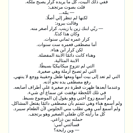
ففي ذلك البيت، كل ما يريده كرار يصبح ملكه.
قلت بصوت مرتجف:
— يمّه...
لكنها لم تنظر إلي أصلًا.
وقالت ببرود:
— ربّي ابنك زين يا زينب. كرار أصغر منه.
وكان هذا كذبًا.
كرار عمره ثماني سنوات.
أما مصطفى فعمره ست سنوات.
لكن كرار ابن هناء.
وهناء كانت دائمًا الابنة المفضلة.
الابنة المثالية.
التي لم تتزوج ميكانيكيًا بسيطًا.
التي لم تصبح أرملة وهي صغيرة.
التي لم تعد إلى بيت أمها ومعها طفل وحقيبة ووجع لا ينتهي.
رفع مصطفى يده نحو أذنه.
وعندما أبعدها ظهرت قطرة دم صغيرة على أطراف أصابعه.
في تلك اللحظة توقفت عن سماع أي شيء.
لم أسمع زوج أختي وهو يقول إن الموضوع بسيط.
ولم أسمع هناء وهي تتمتم بأن مصطفى دائمًا يفتعل المشاكل.
ولم أسمع أمي وهي تطلب مني الجلوس لأن الطعام سيبرد.
كل ما رأيته كان طفلي الصغير وهو يرتجف.
حملته بين ذراعي.
فسألتني أمي:
— وين رايحة؟