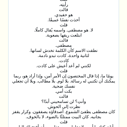
رأيتِه.
قالت
هو حفيدي.
أخذت نفسًا عميقًا.
قلت
لا. هو مصطفى. واسمه يُقال كاملًا.
ابتلعت ريقها بصعوبة.
قالت
مصطفى.
نطقت الاسم كأن الكلمة تخدش لسانها.
لثانية واحدة، كادت تبدو نادمة.
كادت.
لكنني لم أعد أعيش على كادت.
قلت
يومًا ما، إذا قال المختصون إن الأمر آمن، وإذا أراد هو، ربما
يمكنك أن تكتبي له رسالة. بلا لوم. بلا مطالب. وبلا أن تجعلي
نفسك ضحية.
بكت أمي.
قالت
وأنتِ؟ لن تسامحيني أبدًا؟
نظرت إلى الحوش.
كان مصطفى يطفئ الشموع. أصدقاؤه يصفقون. وكرار يقفز
بجانبه. كان البيت ممتلئًا بالضوء، لا بالخوف.
قلت
أنا تركتكِ يا أمي. لا تخلطي بين هذا وبين أن أفتح لك الباب.