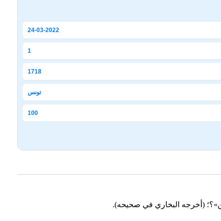
24-03-2022
1
1718
تونس
100
فمن»؟؛ (أخرجه البخاري في صحيحه).