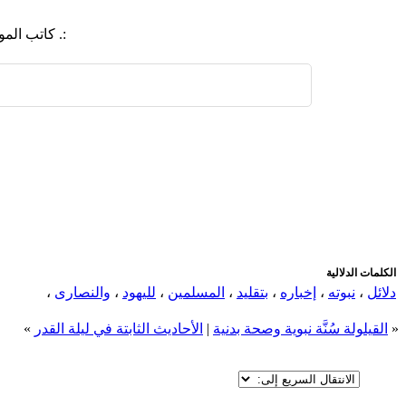
:. كاتب ال
اضافة رد جديد
اضافة موضوع جديد
الكلمات الدلالية
دلائل
،
نبوته
،
إخباره
،
بتقليد
،
المسلمين
،
لليهود
،
والنصارى
،
«
القيلولة سُنَّة نبوية وصحة بدنية
|
الأحاديث الثابتة في ليلة القدر
»