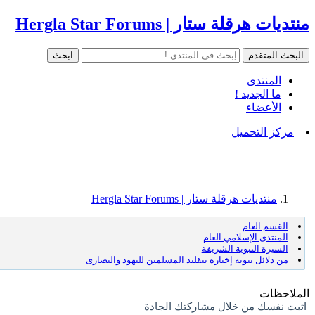
منتديات هرقلة ستار | Hergla Star Forums
المنتدى
ما الجديد !
الأعضاء
مركز التحميل
منتديات هرقلة ستار | Hergla Star Forums
القسم العام
المنتدى الإسلامي العام
السيرة النبوية الشريفة
من دلائل نبوته إخباره بتقليد المسلمين لليهود والنصارى
الملاحظات
اثبت نفسك من خلال مشاركتك الجادة