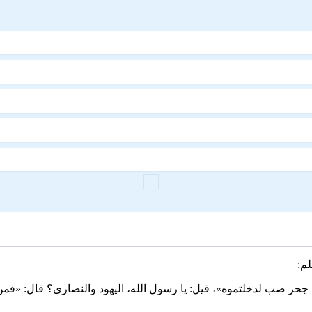
م:
خلوا جحر ضب لدخلتموه»، قيل: يا رسول الله، اليهود والنصارى؟ قال: «