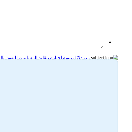
اضافة رد جديد
اضافة موضوع جديد
-->
من دلائل نبوته إخباره بتقليد المسلمين لليهود وا
25-03-2024 23:23