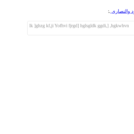
ود والنصارى
.:
lk ]ghzg kf,ji Yofhvi fjrgd] hglsgldk ggdi,] ,hgkwhvn