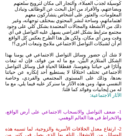
كوسيلة لجذب العملاء، والتجار الى مكان لترويج سلعتهم
وبضاعتهم، والأفراد من أجل البحث عن الوظائف وتبادل
المعلومات، والعثور على أشخاص يتشاركون معهم
اهتماماتهم، وساحة لنشر المحتوي بمختلف توجهاته، وغير
ذلك من الأنشطة والمجالات المعتمدة بشكل كلي على وجود
مجتمع مترابط بشكل افتراضي يسهل عليه التواصل في أي
وقت ومن أي مكان، ولكن هل هذا الطرح يعكس كل الواقع
أم أن لشبكات التواصل الاجتماعي ملامح وتبعات أخرى؟!
لا شك أن حضور وسائل التواصل الاجتماعي في يومنا بهذا
الشكل المتلازم البيِّن، مع ما له من فوائد، فإن له تبعات
وآثارًا في حياتنا ونفوسنا، فقطعًا الحياة قبل وسائل التواصل
الاجتماعي تختلف اختلافًا لا يستطيع أحد إنكاره عن حياتنا
بعدها، وذلك على المستوى المجتمعي والفردي، وخاصة
النفسي منها، ومن هذه الآثار ما سنركز عليه فيما يلي، مع ما
له من إيجابيات وفوائد كما قلنا:
الآثار الاجتماعية:
1- ضعف التواصل والانسحاب الاجتماعي على أرض الواقع،
والانخراط في هذا العالم الوهمي.
2- ارتفاع معدل الخلافات الأسرية والزوجية، لما تسببه هذه
الوسائل من الانشغال التام بها الذي يصل في كثير من