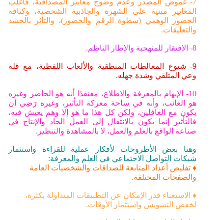
7- غموض المصدر وعدم وضوح معايير المصداقية، فأغلب
المعايير مبنية على الشهرة والجاذبية الشخصية، وكثافة
الحضور الوهمي (سطوة الرقم والحضور)، والتأثر بالحشد
والتعليقات.
8- الافتقار للمنهجية والإطار الناظم.
9- شيوع المغالطات المنطقية والألعاب اللفظية، مع قلة
وعي المتلقي وشدة جهله.
10- الإيهام بالمعرفة والاطلاع، معتقدًا أنه هو الحاضر وغيره
هو الغائب، وأنه في ساحة معركة التأثير، وغيره رَضِي أن
يكون مع الغافلين، ولكن كل هذا ما هو إلا وهم يعيش فيه،
فالتأثير إنما يكون بالانتقال إلى العمل الجاد والإنتاج في
صناعة الواقع بالعلم والعمل، لا بالمشاهدة والتنظير.
وهنا بعض الأطروحات لأفكار عملية للقراءة واستثمار
شبكات التواصل الاجتماعي في العلم والمعرفة:
♦ تقليص أعداد المتابعة للصداقات والشخصيات العامة
والصفحات المختلفة.
♦ الاستغناء قدر الإمكان عن التطبيقات المتداولة بكثرة،
لخفض التشويش واستثمار الأوقات.