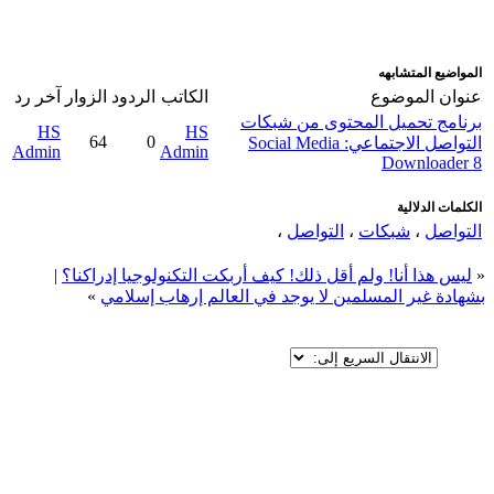
المواضيع المتشابهه
عنوان الموضوع
الكاتب
الردود
الزوار
آخر رد
برنامج تحميل المحتوى من شبكات
HS
HS
64
0
التواصل الاجتماعي: Social Media
Admin
Admin
Downloader 8
الكلمات الدلالية
التواصل
،
شبكات
،
التواصل
،
«
ليس هذا أنا! ولم أقل ذلك! كيف أربكت التكنولوجيا إدراكنا؟
|
بشهادة غير المسلمين لا يوجد في العالم إرهاب إسلامي
»