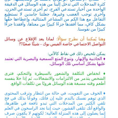
كثرة المدخلات التي تدخل إلينا من هذه الوسائل في الدقيقة
الواحدة من أخبار تستدعي الفرح، ثم أخرى تستدعي الحزن،
وأخرى توجب الغضب وغيرها، جعلتنا جامدين لا نستطيع
التفاعل مع هذا الكم من المشاعر المتتالية، وإعطاءها حقَّها
بشكل كافٍ، مما أفقدها جزءًا كبيرًا من معناها، وأفقدنا جزءًا
كبيرًا من نفوسنا.
وهنا يُمكننا أن نطرح سؤالًا:
لماذا يعد الإقلاع عن وسائل
التواصل الاجتماعي خاصة الفيس بوك - شيئًا صعبًا؟!
يمكن تلخيص ذلك في نقاط كالآتي:
♦ الجاذبية والإبهار، وتنوع المتع السمعية والبصرية التي تعتمد
عليها بشكل أساسي تلك الوسائل
.
♦ انخفاض التكلفة والشعور بالسيطرة والتحكم، فترى
الشخص يتذمر من الالتزامات والانشغالات، ثم إذا خلا بنفسه
أطعم وقته مسبغة هذه الوسائل هروبًا من تكلفات الواقع.
♦ الخوف من التفويت، في حالة من انتظار وترقب المحتوى
الذي توهم نفسك بالندم عليه إن فاتك، وقوعًا بذلك في فخ
تلقي الكثير من المدخلات التي تبدو نافعة في ظاهرها،
والواقع أنك تتلقى القشور، حيث إننا نجد الراسخون في العلم
إنما يصلون إلى هذه المنزلة العالية؛ لكونهم لا يكفون صرف