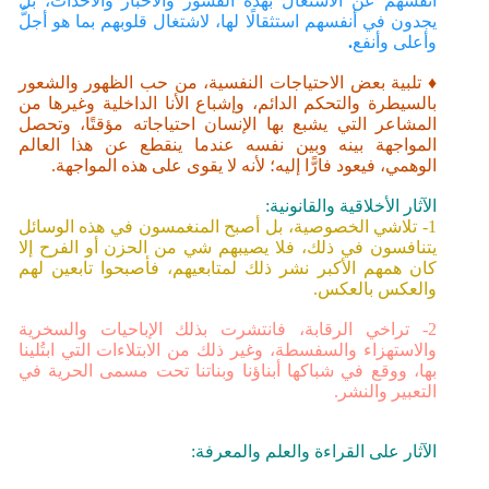
أنفسهم عن الاشتغال بهذه القشور والأخبار والأحداث، بل
يجدون في أنفسهم استثقالًا لها، لاشتغال قلوبهم بما هو أجلُّ
وأعلى وأنفع
.
♦ تلبية بعض الاحتياجات النفسية، من حب الظهور والشعور
بالسيطرة والتحكم الدائم، وإشباع الأنا الداخلية وغيرها من
المشاعر التي يشبع بها الإنسان احتياجاته مؤقتًا، وتحصل
المواجهة بينه وبين نفسه عندما ينقطع عن هذا العالم
الوهمي، فيعود فارًّا إليه؛ لأنه لا يقوى على هذه المواجهة.
الآثار الأخلاقية والقانونية:
1- تلاشي الخصوصية، بل أصبح المنغمسون في هذه الوسائل
يتنافسون في ذلك، فلا يصيبهم شي من الحزن أو الفرح إلا
كان همهم الأكبر نشر ذلك لمتابعيهم، فأصبحوا تابعين لهم
والعكس بالعكس.
2- تراخي الرقابة، فانتشرت بذلك الإباحيات والسخرية
والاستهزاء والسفسطة، وغير ذلك من الابتلاءات التي ابتُلينا
بها، ووقع في شباكها أبناؤنا وبناتنا تحت مسمى الحرية في
التعبير والنشر.
الآثار على القراءة والعلم والمعرفة: