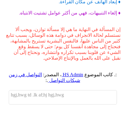
♦ إبعاد الهاتف عن مكان القراءة.
♦ إلغاء التنبيهات، فهي من أكثر عوامل تشتيت الانتباه.
إن المسألة في النهاية ما هي إلا مسألة توازن، ويجب ألا
نستسلم لحالة الانجراف في دوامة هذه الوسائل، بسبب تتابع
كثير من الناس عليها، فالنفس البشرية تستريح بالمشابهة،
فنحتاج إلى مجاهدة أنفسنا كل يوم؛ حتى لا يسقط وقع
الشيء عن قلوبنا بسبب تكراره وانتشاره، ونحتاج إلى أن
نقبل على الله بالعمل وبالإنتاج الإصلاحي.
:. كاتب الموضوع
HS Admin
، المصدر:
التواصل في زمن
شبكات التواصل
.:
hgj,hwg td .lk af;hj hgj,hwg
اضافة رد جديد
اضافة موضوع جديد