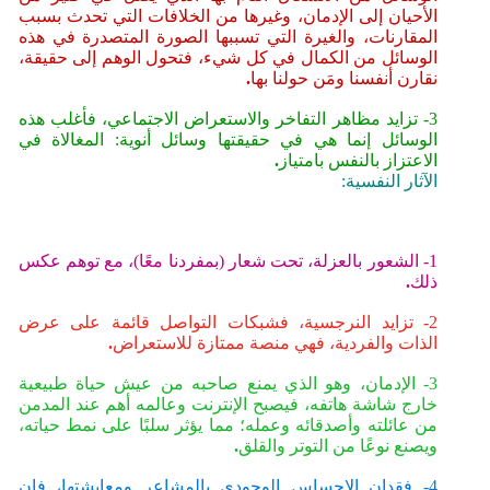
الأحيان إلى الإدمان، وغيرها من الخلافات التي تحدث بسبب
المقارنات، والغيرة التي تسببها الصورة المتصدرة في هذه
الوسائل من الكمال في كل شيء، فتحول الوهم إلى حقيقة،
نقارن أنفسنا ومَن حولنا بها
.
3- تزايد مظاهر التفاخر والاستعراض الاجتماعي، فأغلب هذه
الوسائل إنما هي في حقيقتها وسائل أنوية: المغالاة في
الاعتزاز بالنفس بامتياز
.
الآثار النفسية:
1- الشعور بالعزلة، تحت شعار (بمفردنا معًا)، مع توهم عكس
ذلك
.
2- تزايد النرجسية، فشبكات التواصل قائمة على عرض
الذات والفردية، فهي منصة ممتازة للاستعراض
.
3- الإدمان، وهو الذي يمنع صاحبه من عيش حياة طبيعية
خارج شاشة هاتفه، فيصبح الإنترنت وعالمه أهم عند المدمن
من عائلته وأصدقائه وعمله؛ مما يؤثر سلبًا على نمط حياته،
ويصنع نوعًا من التوتر والقلق
.
4- فقدان الإحساس الوجودي بالمشاعر ومعايشتها، فإن