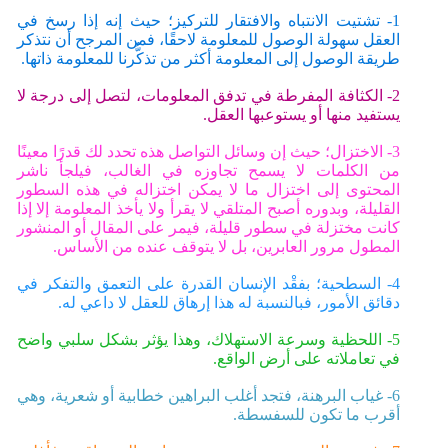
1- تشتيت الانتباه والافتقار للتركيز؛ حيث إنه إذا رسخ في
العقل سهولة الوصول للمعلومة لاحقًا، فمن المرجح أن نتذكر
طريقة الوصول إلى المعلومة أكثر من تذكُّرنا للمعلومة ذاتها.
2- الكثافة المفرطة في تدفق المعلومات، لتصل إلى درجة لا
يستفيد منها أو يستوعبها العقل.
3- الاختزال؛ حيث إن وسائل التواصل هذه تحدد لك قدرًا معينًا
من الكلمات لا يسمح تجاوزه في الغالب، فيلجأ ناشر
المحتوى إلى اختزال ما لا يمكن اختزاله في هذه السطور
القليلة، وبدوره أصبح المتلقي لا يقرأ ولا يأخذ المعلومة إلا إذا
كانت مختزلة في سطور قليلة، فيمر على المقال أو المنشور
المطول مرور العابرين، بل لا يتوقف عنده من الأساس.
4- السطحية؛ بفقْد الإنسان القدرة على التعمق والتفكر في
دقائق الأمور، فبالنسبة له هذا إرهاق للعقل لا داعي له.
5- اللحظية وسرعة الاستهلاك، وهذا يؤثر بشكل سلبي واضح
في تعاملاته على أرض الواقع.
6- غياب البرهنة، فتجد أغلب البراهين خطابية أو شعرية، وهي
أقرب ما تكون للسفسطة.