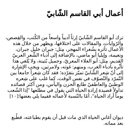
أعمال أبي القاسم الشّابيّ
ترك أبو القاسم الشّابيّ إرثاً أدبياً واسعاً من الكُتب، والقِصص،
والرّوايات، والمقالات على اختلافها، ويظهر من خلال هذه
الأعمال تأثره بشُعراء المهجر، مِثل: جبران خليل جبران،
ونعيمة، وإيليا أبو ماضي، بالإضافة إلى أدباء الشِّعر العربيّ
القديم، مِثل: أبو العلاء المعريّ، وجميل بُثينة، ولا يُلغي هذا
تأثّره بأدباء الغرب، ومنهم: غوته، ولامرتين، ويجب الإشارة
إلى أنّ شِعر الشّابيّ تميّز بتفرّده؛ فقد كان شِعراً جامعاً بين
التّمرّد والتّصوّف في نفس الوقت، كما غلب على شِعره
الوطنيّ والعاطفيّ طابع الحزن واليأس، ومن أكثر قصائده
تداولاً قصيدة إرادة الحياة التي يقول في مطلعها "إذا الشّعب
يوماً أراد الحياة"، أمّا بالنّسبة لأعماله ففيما يلي بعضها:[١٠]
ديوان أغاني الحياة الذي مات قبل أن يقوم بطباعته، فطُبع
بعد مماته.