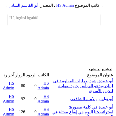
:. كاتب الموضوع
HS Admin
، المصدر:
أبو القاسم الشابي
.:
Hf, hgrhsl hgahfd
اضافة رد جديد
اضافة موضوع جديد
المواضيع المتشابهه
عنوان الموضوع
الكاتب
الردود
الزوار
آخر رد
أبو عبيدة يشيد بعمليات المقاومة في
HS
HS
80
0
لبنان ويدعو إلى أسر جنود صهاينة
Admin
Admin
لتحرير الأسرى
HS
HS
أبو نواس والإمام الشافعي
0
92
Admin
Admin
أبو عبيدة في كلمة مصورة:
HS
HS
126
0
استراتيجيتنا اليوم هي إيقاع مقتلة في
Admin
Admin