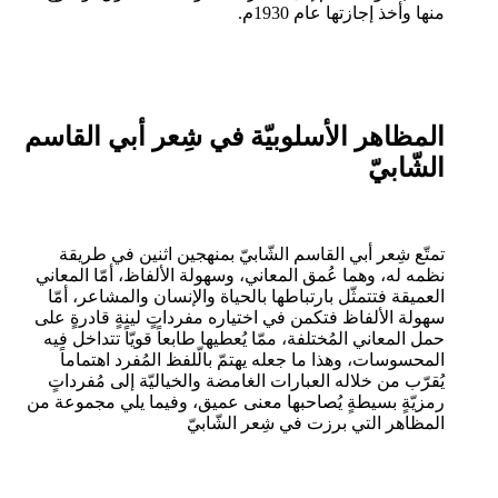
منها وأخذ إجازتها عام 1930م.
المظاهر الأسلوبيّة في شِعر أبي القاسم
الشّابيّ
تمتّع شِعر أبي القاسم الشّابيّ بمنهجين اثنين في طريقة
نظمه له، وهما عُمق المعاني، وسهولة الألفاظ، أمّا المعاني
العميقة فتتمثّل بارتباطها بالحياة والإنسان والمشاعر، أمّا
سهولة الألفاظ فتكمن في اختياره مفرداتٍ لينةٍ قادرةٍ على
حمل المعاني المُختلفة، ممّا يُعطيها طابعاً قويّاً تتداخل فيه
المحسوسات، وهذا ما جعله يهتمّ بالّلفظ المُفرد اهتماماً
يُقرّب من خلاله العبارات الغامضة والخياليّة إلى مُفرداتٍ
رمزيّةٍ بسيطةٍ يُصاحبها معنى عميق، وفيما يلي مجموعة من
المظاهر التي برزت في شِعر الشّابيّ