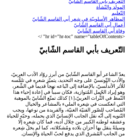
التّعريف بأبي القاسم الشّابيّ
المولد والنّشأة
التّعليم
المظاهر الأسلوبيّة في شِعر أبي القاسم الشّابيّ
أعمال أبي القاسم الشّابيّ
وفاة أبي القاسم الشّابيّ
<hr id="hr-toc" name="tableOfContents" />
التّعريف بأبي القاسم الشّابيّ
يعدّ الشاعر أبو القاسم الشّابيّ من أبرز روّاد الأدب العربيّ،
والأدب التّونسيّ على وجه التحديد، يتميّز شعره في تلمُّسه
للأثر الأندلُسيّ، بالإضافة إلى اتّباعه نهجاً قديماً في الشِّعر،
وهو إيراد الجُمل المُتوازية، فكان سبباً في إعادة إحياء هذا
النّمظ في التُّراث العربيّ،[١] كذلك تمتّع الشّابيّ بالموهبة
التي انعكست في شِعره المليء بالمشاعر والخيال
المُصاحب للصّور الفنيّة الغنيّة، والفريدة من نوعها، ويجب
التّنويه إلى أنّه نقل الجانب الإنسانيّ الذي يحمله، وحبّه للحياة
وعشقه لوطنه الكبير من خِلال أدبه، فما كان شِعره إلّا
وسيلةً ينقل بها أحزان بلاده ومُشكلاته، كما لم يخلُ شِعره
من الجانب المُشرق الذي يدفع لحبّ الحياة والإنسان.