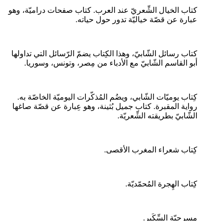
كتاب الخيال الشِّعريّ عند العرب. كتاب صفحات دراميّة، وهو
عبارة عن قصّة خياليّة تدور حول حياته.
كتاب رسائل الشّابيّ، وهذا الكِتاب يضمّ الرّسائل التي تداولها
أبو القاسم الشّابيّ مع الأدباء من مِصر، وتونس، وسوريا.
كِتاب يوميّات الشّابي، ويضُم المُذكّرات اليوميّة الخاصّة به.
رواية المقبرة. كتاب جميل بُثينة، وهو عِبارة عن قصّة صاغها
الشّابيّ بطريقته الشِّعريّة.
كِتاب شعراء المغرب الأقصى.
كِتاب الهِجرة المُحمّديّة.
مسرحيّة السِّكَير.