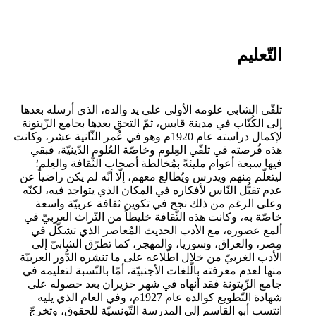
التّعليم
تلقّى الشابي علومه الأولى على يد والده، الذي أرسله بعدها
إلى الكُتّاب في مدينة قابس، ثمّ التحق بعدها بجامع الزّيتونة
لإكمال دراسته عام 1920م وهو في عُمر الثّانية عشر، وكانت
هذه فُرصته في تلقّي العِلوم وخاصّة العُلوم الدّينيّة، فبقي
فيها سبعة أعوام مليئةً بمُخالطة أصحاب الثّقافة والعِلم؛
ليتعلّم منهم ويدرس ويُطالع معهم، إلّا أنّه لم يكن راضياً عن
عدم تقبُّل النّاس لأفكاره في المكان الذي يتواجد فيه، لكنّه
وعلى الرغم من ذلك نجح في تكوين ثقافة عربيّة واسعة
خاصّة به، وكانت هذه الثّقافة خليطاً من التّراث العربيّ في
ألمع عصوره، مع الأدب الحديث المُعاصر الذي تشكّل في
مِصر، والعراق، وسوريا، والمهجر، كما تطرّق الشابيّ إلى
الأدب الغربيّ من خلال اطّلاعه على ما تنشره الدُّور العربيّة
منها لعدم معرفته بالّلغات الأجنبيّة، أمّا بالنّسبة لتعليمه في
جامع الزّيتونة فقد أنهاه في شهر حزيران بعد حصوله على
شهادة التّطويع كوالده عام 1927م، وفي العام الذي يليه
انتسب أبو القاسم إلى المدرسة التّونسيّة للحقوق، وتخرجّ