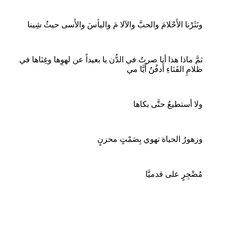
ونَثَرْنا الأَحْلامَ والحبَّ والآلا مَ واليأسَ والأَسى حيثُ شِينا
ثمَّ ماذا هذا أنا صرتُ في الدُّن يا بعيداً عن لهوِها وغِنَاها في
ظلامِ الفَنَاءِ أَدفُنُ أَيَّا مي
ولا أستطيعُ حتَّى بكاها
وزهورُ الحياة تهوي بِصَمْتٍ محزنٍ
مُضْجِرٍ على قدميَّا