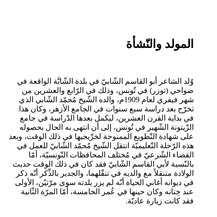
المولد والنّشأة
وُلد الشاعر أبو القاسم الشّابيّ في بلدة الشّابَّة الواقعة في
ضواحي (توزر) في تُونس، وذلك في الرّابع والعشرين من
شهر فيفري لعام 1909م، والده الشّيخ مُحمّد الشّابي الذي
تخرّج بعد دراسة سبع سنوات في الجامع الأزهر، وكان هذا
في بداية القرن العشرين، ليكمل بعدها الدّراسة في جامع
الزّيتونة الشّهير في تُونس، إلى أن انتهى به الحال بحصوله
على شهادة التّطويع الممنوحة لخرِّيجيها في ذلك الوقت، وبعد
هذه الرّحلة التّعليميّة انتقل الشّيخ مُحمّد الشّابيّ للعمل في
القضاء الشّرعيّ في مُختلف المحافظات التّونسيّة، أمّا
بالنّسبة لأبي القاسم الشّابيّ فقد كان في ذلك الوقت حديث
الولادة متنقلاً مع والديه في تنقّلهما، والجدير بالذِّكر أنّه ذكر
في ديوانه أغاني الحياة أنّه لم يزر بلدته سوى مرّتيْن، الأولى
عند خِتانه وكان حينها في عُمر الخامسة، أمّا المرّة الثّانية
فقد كانت زيارة عاديّة.