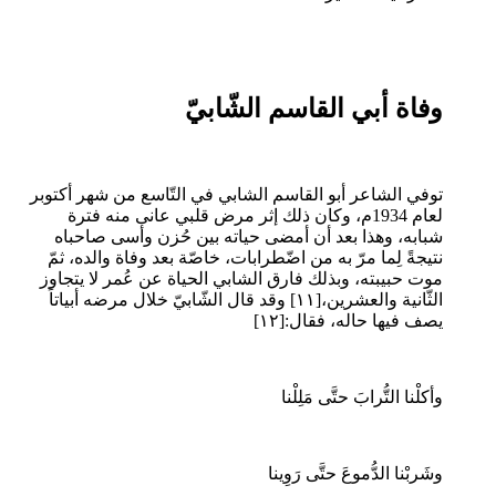
وفاة أبي القاسم الشّابيّ
توفي الشاعر أبو القاسم الشابي في التّاسع من شهر أكتوبر
لعام 1934م، وكان ذلك إثر مرض قلبي عانى منه فترة
شبابه، وهذا بعد أن أمضى حياته بين حُزن وأسى صاحباه
نتيجةً لِما مرّ به من اضّطرابات، خاصّة بعد وفاة والده، ثمّ
موت حبيبته، وبذلك فارق الشابي الحياة عن عُمر لا يتجاوز
الثّانية والعشرين،[١١] وقد قال الشّابيّ خلال مرضه أبياتاً
يصف فيها حاله، فقال:[١٢]
وأكلْنا التُّرابَ حتَّى مَلِلْنا
وشَربْنا الدُّموعَ حتَّى رَوِينا