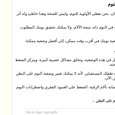
يان، نحن نعطي الأولوية للنوم، وليس للصحة وهذا خاطئ وله أثر
ي النوم ذاته نتيجة الآلام، ولا يمكنك تحقيق نومك المطلوب
ضعية نومك في أقرب وقت ممكن، إلى أفضل وضعية ممكنة.
اكل في هذه الوضعية، وتخلق مشاكل عصبية كبيرة، ويتركز الضغط
ته.
طفلك المستقبلي. لأنه لا يمكنك تغيير وضعية النوم على البطن
 الآن.
ابة بآلام الرقبة، الضغط على العمود الفقري واضطرابات النوم.
.:
وم على البطن
Hqvhv hgk,l ugn hgf'k