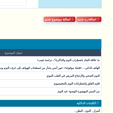
اضافة رد جديد
اضافة موضوع جديد
عنوان الموضوع
ما علاقة الجلد باضطراب النوم والذاكرة؟.. دراسة تجيب!
الهاتف الذكي… «قنبلة موقوتة»: خبير أمني يحذّر من اصطحاب الهواتف إلى غرف النوم ودور
النوم الصحي والارتجاع المريئي في الطب النبوي
قاوم القلق واضطرابات النوم بالمغنيسيوم
من السنن المهجورة الوضوء عند النوم
الكلمات الدلالية
أضرار
،
النوم
،
البطن
،