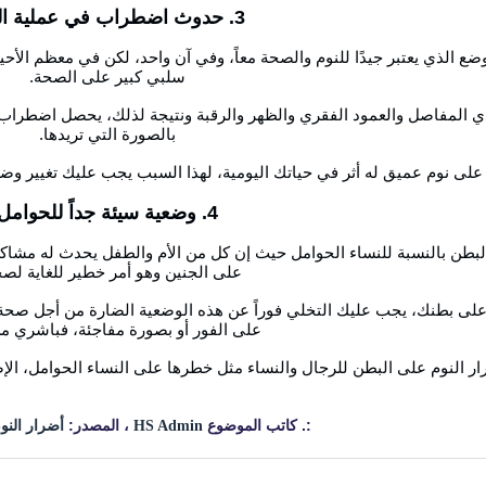
3. حدوث اضطراب في عملية النوم
ضع الذي يعتبر جيدًا للنوم والصحة معاً، وفي آن واحد، لكن في معظم الأح
سلبي كبير على الصحة.
ذي المفاصل والعمود الفقري والظهر والرقبة ونتيجة لذلك، يحصل اضطراب ف
بالصورة التي تريدها.
لى نوم عميق له أثر في حياتك اليومية، لهذا السبب يجب عليك تغيير و
4. وضعية سيئة جداً للحوامل
ى البطن بالنسبة للنساء الحوامل حيث إن كل من الأم والطفل يحدث له مش
على الجنين وهو أمر خطير للغاية لصح
 على بطنك، يجب عليك التخلي فوراً عن هذه الوضعية الضارة من أجل صحة 
على الفور أو بصورة مفاجئة، فباشري من
ار النوم على البطن للرجال والنساء مثل خطرها على النساء الحوامل، الإص
:. كاتب الموضوع
، المصدر:
HS Admin
أضرار الن