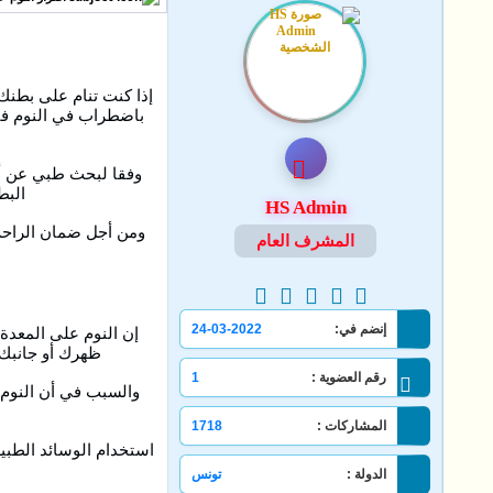
إذا كنت تنام على بطنك
باضطراب في النوم في
وفقا لبحث طبي عن أض
البط
HS Admin
ومن أجل ضمان الراحة
المشرف العام
إنضم في:
24-03-2022
إن النوم على المعدة
ظهرك أو جانبك.
رقم العضوية :
1
والسبب في أن النوم 
المشاركات :
1718
استخدام الوسائد الطبي
الدولة :
تونس