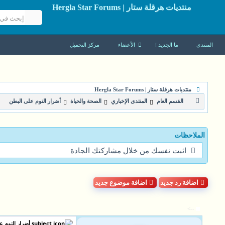
منتديات هرقلة ستار | Hergla Star Forums
المنتدى
ما الجديد !
الأعضاء
مركز التحميل
منتديات هرقلة ستار | Hergla Star Forums
القسم العام
المنتدى الإخباري
الصحة والحياة
أضرار النوم على البطن
الملاحظات
اثبت نفسك من خلال مشاركتك الجادة
اضافة رد جديد
اضافة موضوع جديد
-->
أضرار النوم ع