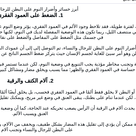
أبرز خسائر وأضرار النوم على البطن للرجا
1. الضغط على العمود الفقري
 لفترة طويلة، فقد تلاحظ وجود الألم في العمود الفقري، يؤثر وضع النو
 منتصف الليل، ربما تكون هذه الوضعية المفضلة لديك في النوم، لكنها
في جسمك مثل الضغط على المفاصل والضغط على نق
رار النوم على البطن للرجال والنساء، تم التوصل إلى إلى أن عمودك ا
ن وهو أمر سيئ للغاية لجسم الإنسان حيث يتركز ضغط الجسم الناتج عن ا
 وتجنب مخاطر مؤذية يجب التنويع في وضعية النوم، لكن عندما تستمر في
حساسة في العمود الفقري والظهر؛ مما يسبب ويخلق مضار ومشاكل كبيرة 
2. آلام الكتف والرقبة
 أو البطن لا يخلق فقط ألمًا في العمود الفقري فحسب، بل يخلق أيضًا ألم
 لكن عندما تنام على بطنك، يبقى العنق في وضع غير مريح، ويمكنك تقليل
يحدث آلام في الرقبة أن الرأس يصعب تحريكه عند الحاجة، كما أن وضع
العنق ويسبب الألم.
ة ممكن أن يؤدي إلى تقليل هذه المضار بشكل طفيف، ويخفف من الآلام، ولك
على البطن للرجال والنساء وتجنب آلام ا